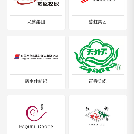
龙盛集团
盛虹集团
德永佳纺织
富春染织