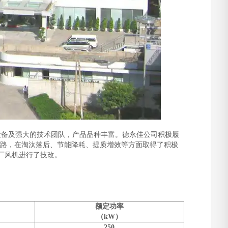
设备及强大的技术团队，产品品种丰富。德永佳公司积极履
之路，在淘汰落后、节能降耗、提质增效等方面取得了积极
理厂风机进行了技改。
额定功率
（kW）
250