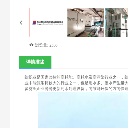
浏览量:
2358
详情描述
纺织业是国家监控的高耗能、高耗水及高污染行业之一，纺织
业中能源消耗较大的行业之一，也是用水多、废水产生量
多纺织企业纷纷更新污水处理设备，向节能环保的方向快