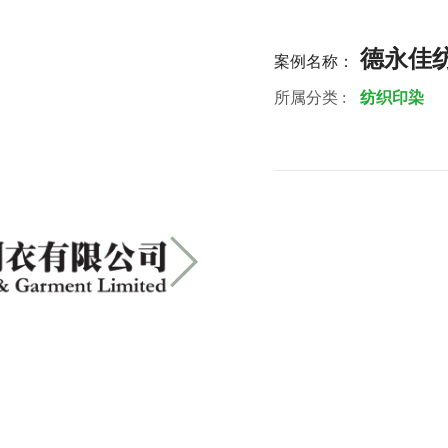
德永佳
案例名称：
所属分类 :
纺织印染