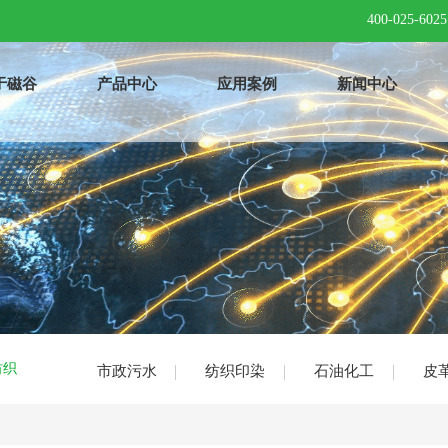
400-025-6025
于磁谷
产品中心
应用案例
新闻中心
纺织
市政污水
纺织印染
石油化工
皮